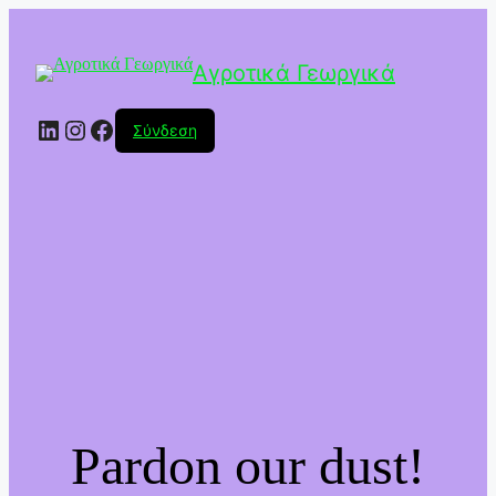
Αγροτικά Γεωργικά
Linkedin
Instagram
Facebook
Σύνδεση
Pardon our dust!