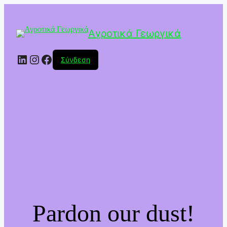
Αγροτικά Γεωργικά
Linkedin
Instagram
Facebook
Σύνδεση
Pardon our dust!