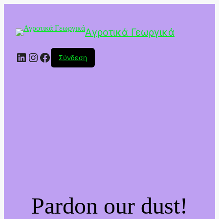
Αγροτικά Γεωργικά
Linkedin
Instagram
Facebook
Σύνδεση
Pardon our dust!