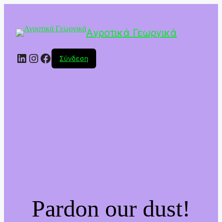
Αγροτικά Γεωργικά
Linkedin
Instagram
Facebook
Σύνδεση
Pardon our dust!