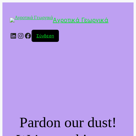
Αγροτικά Γεωργικά
Linkedin
Instagram
Facebook
Σύνδεση
Pardon our dust!