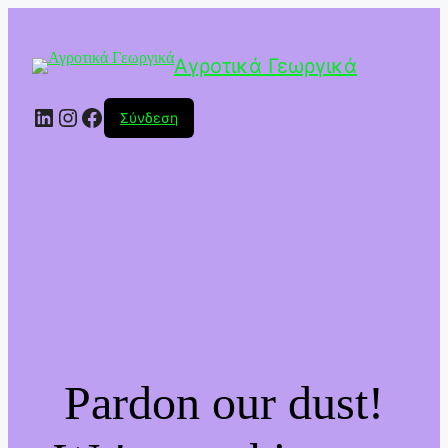
Αγροτικά Γεωργικά
Linkedin
Instagram
Facebook
Σύνδεση
Pardon our dust!