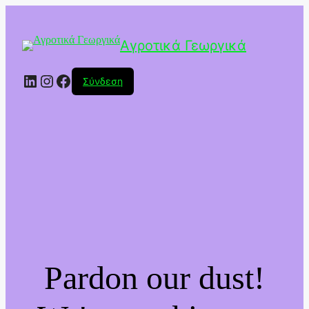
Αγροτικά Γεωργικά
Linkedin
Instagram
Facebook
Σύνδεση
Pardon our dust!