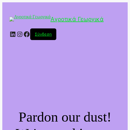
Αγροτικά Γεωργικά
Linkedin
Instagram
Facebook
Σύνδεση
Pardon our dust!