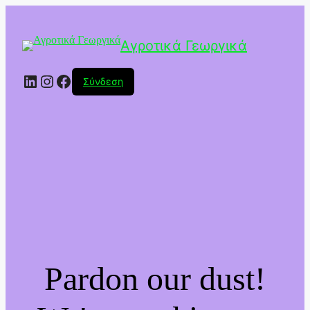
Αγροτικά Γεωργικά
Linkedin
Instagram
Facebook
Σύνδεση
Pardon our dust!