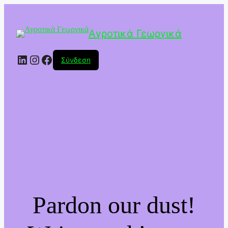
Αγροτικά Γεωργικά
Linkedin
Instagram
Facebook
Σύνδεση
Pardon our dust!