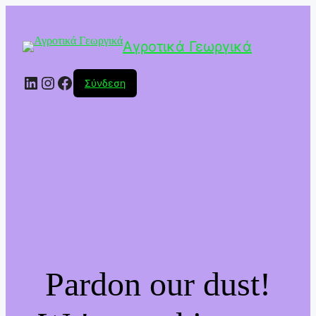
Αγροτικά Γεωργικά
Linkedin
Instagram
Facebook
Σύνδεση
Pardon our dust!