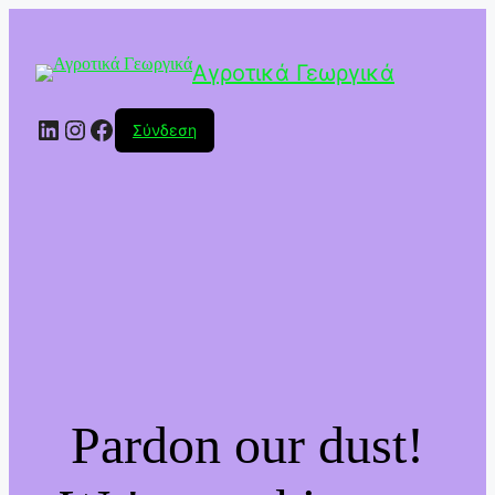
Αγροτικά Γεωργικά
Linkedin
Instagram
Facebook
Σύνδεση
Pardon our dust!